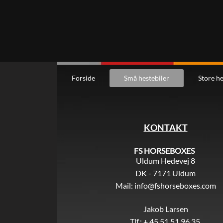
Forside
Små hestebiler
Store he
KONTAKT
FS HORSEBOXES
Uldum Hedevej 8
DK - 7171 Uldum
Mail:
info@fshorseboxes.com
Jakob Larsen
Tlf.: + 45 51 51 96 35