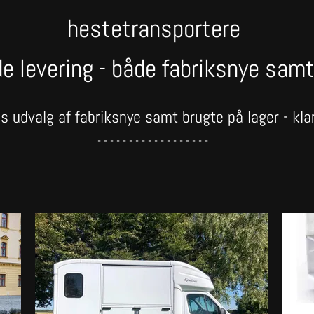
hestetransportere
de levering - både fabriksnye samt
s udvalg af fabriksnye samt brugte på lager - kla
- - - - - - - - - - - - - - - - - -