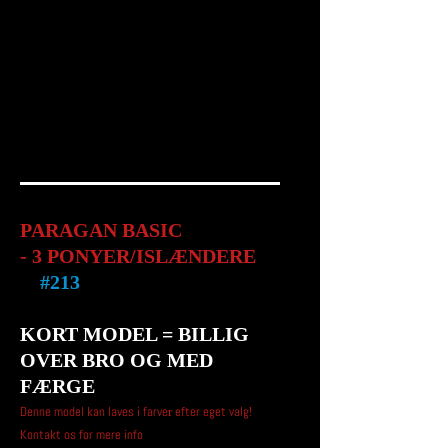
PARAGAN BASIC
- 3 PONYER/ISLÆNDERE
#213
KORT MODEL = BILLIG
OVER BRO OG MED
FÆRGE
Denne model kan laves i farve
efter eget valg!
r
Kontakt os for mere info