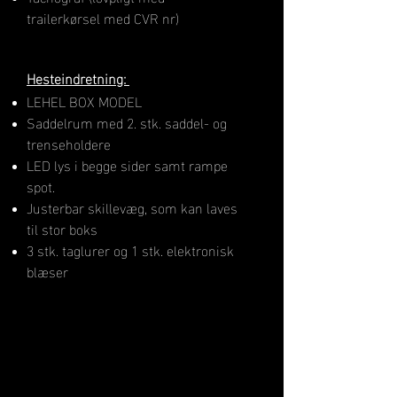
trailerkørsel med CVR nr)
H​esteindretning:
LEHEL BOX MODEL
Saddelrum med 2. stk. saddel- og
trenseholdere
LED lys i begge sider samt rampe
spot.
Justerbar skillevæg, som kan laves
til stor boks
3 stk. taglurer og 1 stk. elektronisk
blæser