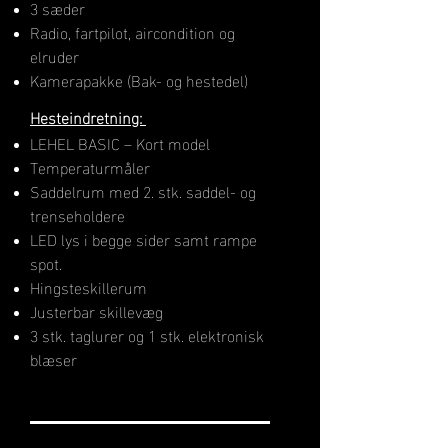
3 sæder
Radio, fartpilot, aircondition og
elruder
Kamerapakke (Bak- og hestedel)
H​esteindretning:
LEHEL BASIC – Kort model
Temperaturmåler
Saddelrum med 2. stk. saddel- og
trenseholdere
LED lys i begge sider samt rampe
spot.
Hingsteskillerum
Justerbar skillevæg
3 stk. taglurer og 1 stk. elektronisk
blæser