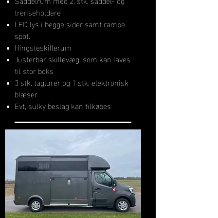
Saddelrum med 2. stk. saddel- og
trenseholdere
LED lys i begge sider samt rampe
spot.
Hingsteskillerum
Justerbar skillevæg, som kan laves
til stor boks
3 stk. taglurer og 1 stk. elektronisk
blæser
Evt, sulky beslag kan tilkøbes