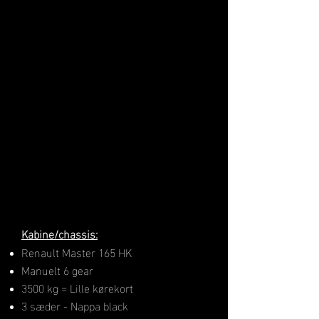
Kabine/chassis:
Renault Master 165 HK
Manuelt 6 gear
3500 kg = Lille kørekort
3 sæder - Nappa black