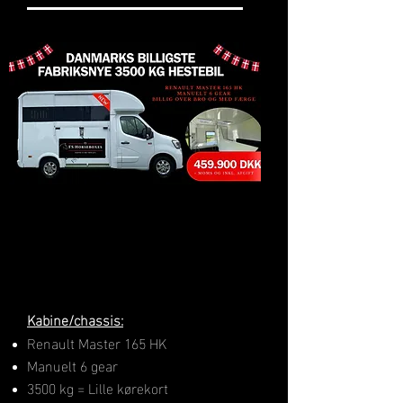
Kabine/chassis:
Renault Master 165 HK
Manuelt 6 gear
3500 kg = Lille kørekort