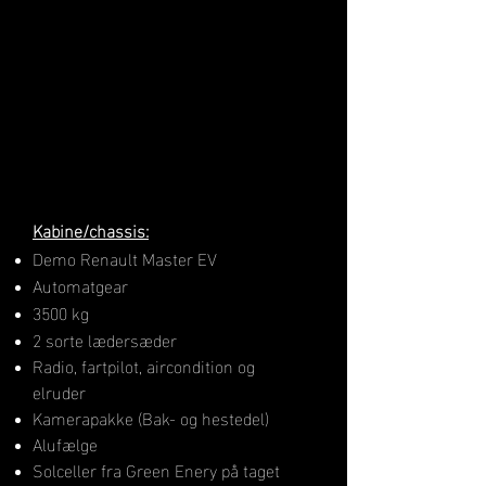
Kabine/chassis:
Demo Renault Master EV
Automatgear
3500 kg
2 sorte lædersæder
Radio, fartpilot, aircondition og
elruder
Kamerapakke (Bak- og hestedel)
Alufælge
Solceller fra Green Enery på taget