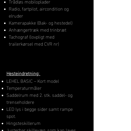
Trådløs mobiloplader
Radio, fartpilot, aircondition og
elruder
Kamerapakke (Bak- og hestedel)
Anhængertræk med trinbræt
Tachograf (lovpligt med
trailerkørsel med CVR nr)
H​esteindretning:
LEHEL BASIC – Kort model
Temperaturmåler
Saddelrum med 2. stk. saddel- og
trenseholdere
LED lys i begge sider samt rampe
spot.
Hingsteskillerum
Justerbar skillevæg, som kan laves