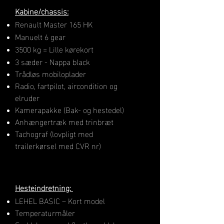
Kabine/chassis:
Renault Master 165 HK
Manuelt 6 gear
3500 kg = Lille kørekort
3 sæder - Nappa black
Trådløs mobiloplader
Radio, fartpilot, aircondition og
elruder
Kamerapakke (Bak- og hestedel)
Anhængertræk med trinbræt
Tachograf (lovpligt med
trailerkørsel med CVR nr)
H​esteindretning:
LEHEL BASIC – Kort model
Temperaturmåler