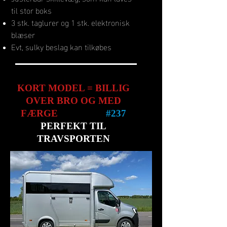
til stor boks
3 stk. taglurer og 1 stk. elektronisk
blæser
Evt, sulky beslag kan tilkøbes
KORT MODEL = BILLIG
OVER BRO OG MED
FÆRGE
#
237
PERFEKT TIL
TRAVSPORTEN