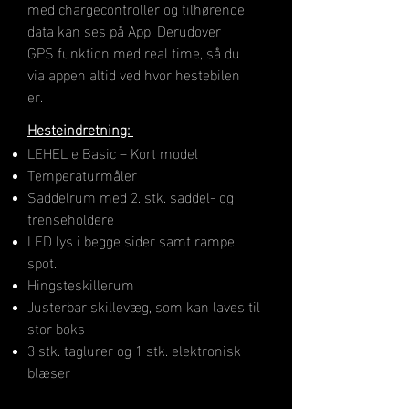
med chargecontroller og tilhørende
data kan ses på App. Derudover
GPS funktion med real time, så du
via appen altid ved hvor hestebilen
er.
H​esteindretning:
LEHEL e Basic – Kort model
Temperaturmåler
Saddelrum med 2. stk. saddel- og
trenseholdere
LED lys i begge sider samt rampe
spot.
Hingsteskillerum
Justerbar skillevæg, som kan laves til
stor boks
3 stk. taglurer og 1 stk. elektronisk
blæser