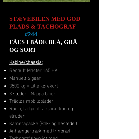
STÆVEBILEN
MED GOD
PLADS & TACHOGRAF
#
244
FÅES I BÅDE BLÅ, GRÅ
OG SORT
Kabine/chassis:
Renault Master 165 HK
Manuelt 6 gear
3500 kg = Lille kørekort
3 sæder - Nappa black
Trådløs mobiloplader
Radio, fartpilot, aircondition og
elruder
Kamerapakke (Bak- og hestedel)
Anhængertræk med trinbræt
Tachograf (lovpligt med