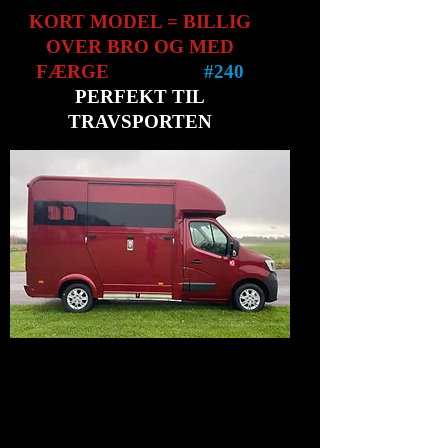
KORT MODEL = BILLIG
OVER BRO OG MED
FÆRGE
#
240
PERFEKT TIL
TRAVSPORTEN