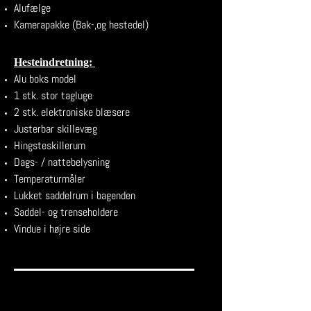
Alufælge
Kamerapakke (Bak-,og hestedel)
H​esteindretning:
Alu boks model
1 stk. stor tagluge
2 stk. elektroniske blæsere
Justerbar skillevæg
Hingsteskillerum
Dags- / nattebelysning
Temperaturmåler
Lukket saddelrum i bagenden
Saddel- og trenseholdere
Vindue i højre side